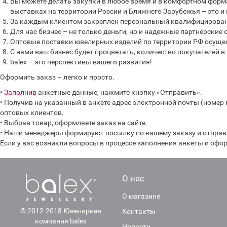
Вы можете делать закупки в любое время и в комфортном форма
выставках на территории России и Ближнего Зарубежья – это и
За каждым клиентом закреплен персональный квалифицирован
Для нас бизнес – не только деньги, но и надежные партнерски
Оптовые поставки ювелирных изделий по территории РФ осущес
С нами ваш бизнес будет процветать, количество покупателей в 
balex – это перспективы вашего развития!
Оформить заказ – легко и просто.
•
Заполнив
анкетные данные, нажмите кнопку «Отправить».
• Получив на указанный в анкете адрес электронной почты (номер
оптовых клиентов.
• Выбрав товар, оформляете заказ на сайте.
• Наши менеджеры формируют посылку по вашему заказу и отправл
Если у вас возникли вопросы в процессе заполнения анкеты и оформ
О нас
О магазине
© 2012-2018 Ювелирная
Контакты
компания balex
Новости