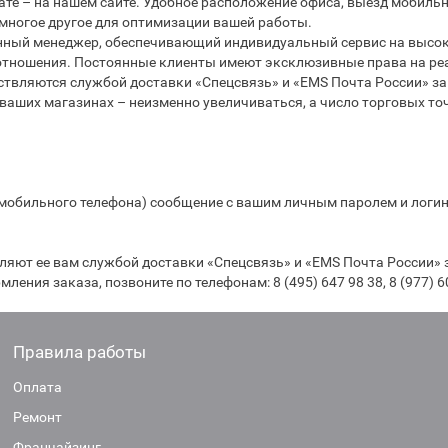
те – на нашем сайте. Удобное расположение офиса, выезд мобильн
 многое другое для оптимизации вашей работы.
ный менеджер, обеспечивающий индивидуальный сервис на высоко
е отношения. Постоянные клиенты имеют эксклюзивные права на ре
твляются службой доставки «Спецсвязь» и «EMS Почта России» за 
ваших магазинах – неизменно увеличиваться, а число торговых точе
 мобильного телефона) сообщение с вашим личным паролем и логин
яют ее вам службой доставки «Спецсвязь» и «EMS Почта России» з
ления заказа, позвоните по телефонам: 8 (495) 647 98 38, 8 (977) 
Правила работы
Оплата
Ремонт
Франчайзинг