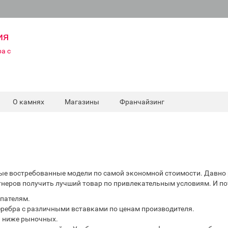
ия
а с
О камнях
Магазины
Франчайзинг
самые востребованные модели по самой экономной стоимости. Давн
ртнеров получить лучший товар по привлекательным условиям. И п
пателям.
еребра с различными вставками по ценам производителя.
– ниже рыночных.