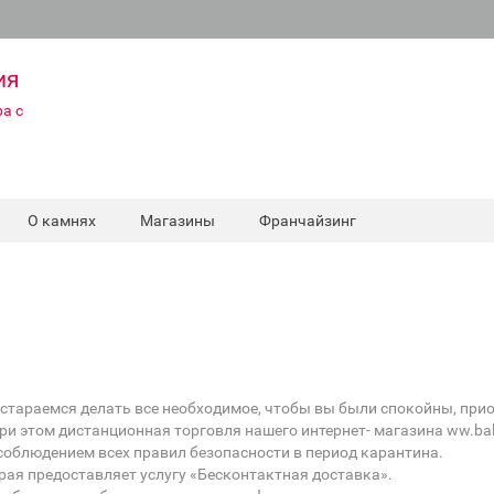
ия
а с
О камнях
Магазины
Франчайзинг
 стараемся делать все необходимое, чтобы вы были спокойны, пр
ри этом дистанционная торговля нашего интернет- магазина ww.bal
 соблюдением всех правил безопасности в период карантина.
рая предоставляет услугу «Бесконтактная доставка».