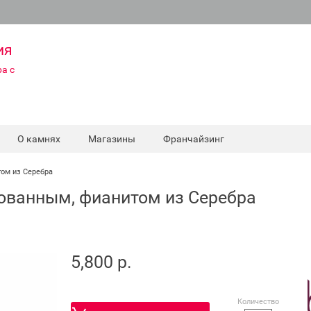
ия
а с
О камнях
Магазины
Франчайзинг
том из Серебра
ованным, фианитом из Серебра
5,800 р.
Количество