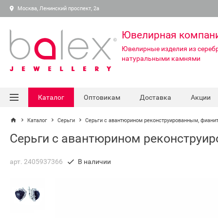
Москва, Ленинский проспект, 2а
Ювелирная компан
Ювелирные изделия из серебр
натуральными камнями
Каталог
Оптовикам
Доставка
Акции
Каталог
Серьги
Серьги с авантюрином реконструированным, фиани
Серьги с авантюрином реконструир
арт. 2405937366
В наличии