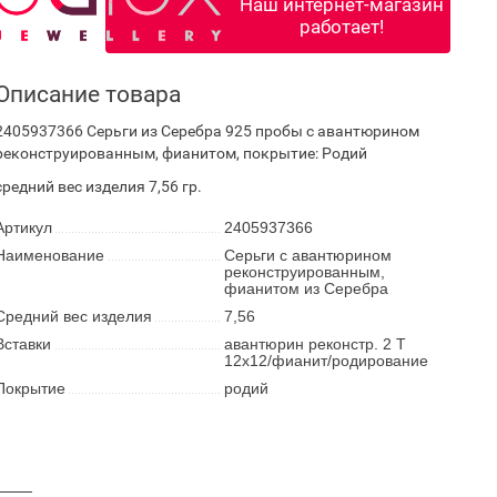
Наш интернет-магазин
работает!
Описание товара
2405937366 Серьги из Серебра 925 пробы с авантюрином
реконструированным, фианитом, покрытие: Родий
средний вес изделия 7,56 гр.
Артикул
2405937366
Наименование
Серьги с авантюрином
реконструированным,
фианитом из Серебра
Средний вес изделия
7,56
Вставки
авантюрин реконстр. 2 Т
12х12/фианит/родирование
Покрытие
родий