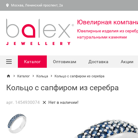
Москва, Ленинский проспект, 2а
Ювелирная компан
Ювелирные изделия из серебр
натуральными камнями
Каталог
Оптовикам
Доставка
Акции
Каталог
Кольца
Кольцо с сапфиром из серебра
Кольцо с сапфиром из серебра
арт. 1454930074
Нет в наличии!