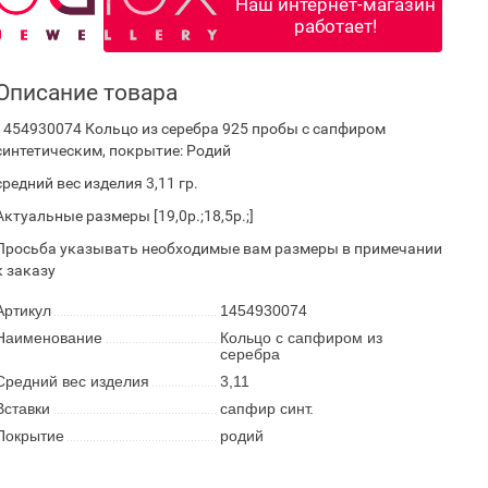
Наш интернет-магазин
работает!
Описание товара
1454930074 Кольцо из серебра 925 пробы с сапфиром
синтетическим, покрытие: Родий
средний вес изделия 3,11 гр.
Актуальные размеры [19,0р.;18,5р.;]
Просьба указывать необходимые вам размеры в примечании
к заказу
Артикул
1454930074
Наименование
Кольцо с сапфиром из
серебра
Средний вес изделия
3,11
Вставки
сапфир синт.
Покрытие
родий