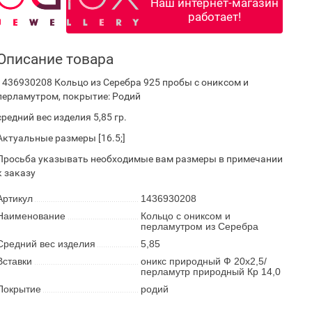
Наш интернет-магазин
работает!
Описание товара
1436930208 Кольцо из Серебра 925 пробы с ониксом и
перламутром, покрытие: Родий
средний вес изделия 5,85 гр.
Актуальные размеры [16.5;]
Просьба указывать необходимые вам размеры в примечании
к заказу
Артикул
1436930208
Наименование
Кольцо с ониксом и
перламутром из Серебра
Средний вес изделия
5,85
Вставки
оникс природный Ф 20х2,5/
перламутр природный Кр 14,0
Покрытие
родий