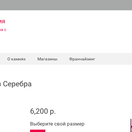
ия
а с
О камнях
Магазины
Франчайзинг
з Серебра
6,200 р.
Выберите свой размер