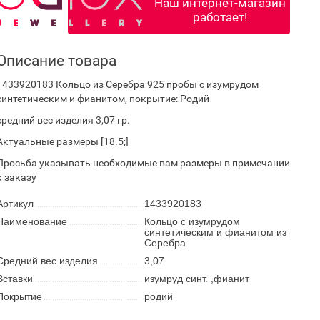
Наш интернет-магазин
работает!
Описание товара
1433920183 Кольцо из Серебра 925 пробы с изумрудом
синтетическим и фианитом, покрытие: Родий
средний вес изделия 3,07 гр.
Актуальные размеры [18.5;]
Просьба указывать необходимые вам размеры в примечании
к заказу
Артикул
1433920183
Наименование
Кольцо с изумрудом
синтетическим и фианитом из
Серебра
Средний вес изделия
3,07
Вставки
изумруд синт. ,фианит
Покрытие
родий