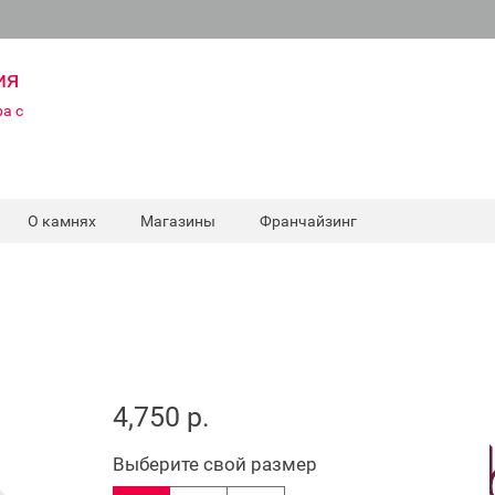
ия
а с
О камнях
Магазины
Франчайзинг
4,750 р.
Выберите свой размер