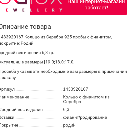
Наш интернет-магазин
работает!
Описание товара
1433920167 Кольцо из Серебра 925 пробы с фианитом,
покрытие: Родий
средний вес изделия 6,3 гр.
Актуальные размеры [19.0;18.0;17.0;]
Просьба указывать необходимые вам размеры в примечании
к заказу
Артикул
1433920167
Наименование
Кольцо с фианитом из
Серебра
Средний вес изделия
6,3
Вставки
фианит/родирование
Покрытие
родий