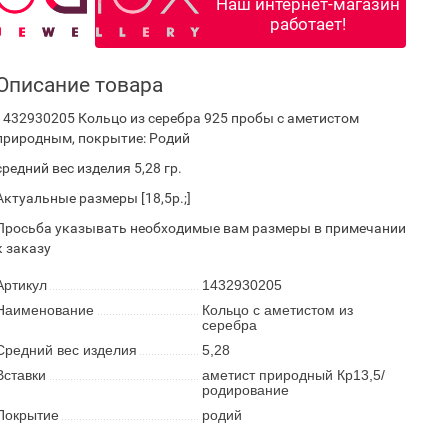
Наш интернет-магазин
работает!
Описание товара
1432930205 Кольцо из серебра 925 пробы с аметистом
природным, покрытие: Родий
средний вес изделия 5,28 гр.
Актуальные размеры [18,5р.;]
Просьба указывать необходимые вам размеры в примечании
к заказу
Артикул
1432930205
Наименование
Кольцо с аметистом из
серебра
Средний вес изделия
5,28
Вставки
аметист природный Кр13,5/
родирование
Покрытие
родий