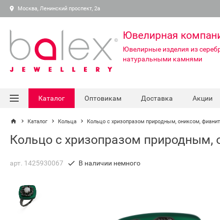
Москва, Ленинский проспект, 2а
Ювелирная компан
Ювелирные изделия из серебр
натуральными камнями
Каталог
Оптовикам
Доставка
Акции
Каталог
Кольца
Кольцо с хризопразом природным, ониксом, фиани
Кольцо с хризопразом природным, 
арт. 1425930067
В наличии немного