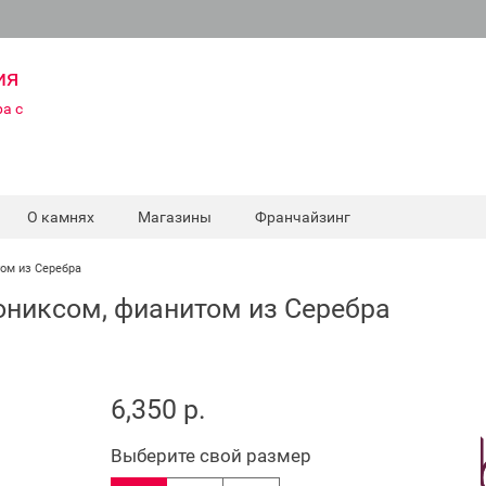
ия
а с
О камнях
Магазины
Франчайзинг
том из Серебра
ониксом, фианитом из Серебра
6,350 р.
Выберите свой размер