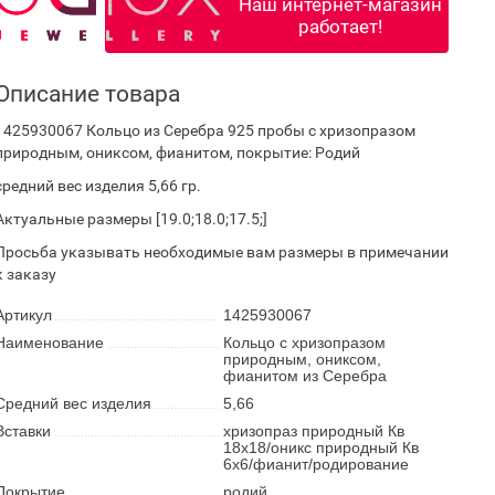
Наш интернет-магазин
работает!
Описание товара
1425930067 Кольцо из Серебра 925 пробы с хризопразом
природным, ониксом, фианитом, покрытие: Родий
средний вес изделия 5,66 гр.
Актуальные размеры [19.0;18.0;17.5;]
Просьба указывать необходимые вам размеры в примечании
к заказу
Артикул
1425930067
Наименование
Кольцо с хризопразом
природным, ониксом,
фианитом из Серебра
Средний вес изделия
5,66
Вставки
хризопраз природный Кв
18х18/оникс природный Кв
6х6/фианит/родирование
Покрытие
родий