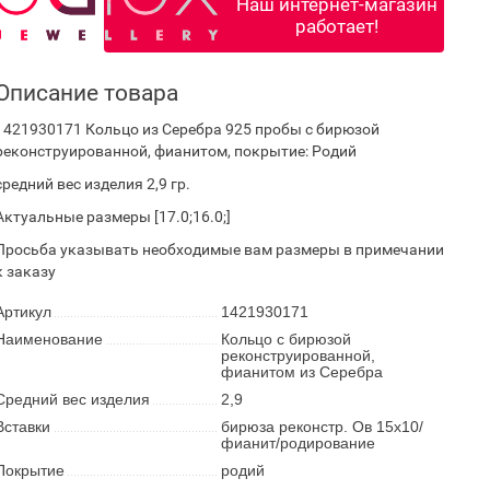
Наш интернет-магазин
работает!
Описание товара
1421930171 Кольцо из Серебра 925 пробы с бирюзой
реконструированной, фианитом, покрытие: Родий
средний вес изделия 2,9 гр.
Актуальные размеры [17.0;16.0;]
Просьба указывать необходимые вам размеры в примечании
к заказу
Артикул
1421930171
Наименование
Кольцо с бирюзой
реконструированной,
фианитом из Серебра
Средний вес изделия
2,9
Вставки
бирюза реконстр. Ов 15х10/
фианит/родирование
Покрытие
родий