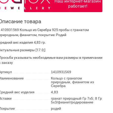
Наш интернет-магазин
работает!
Описание товара
1410931569 Кольцо из Серебра 925 пробы с гранатом
природным, фианитом, покрытие: Родий
средний вес изделия 4,83 гр.
Актуальные размеры [17.0;]
Просьба указывать необходимые вам размеры в примечании
к заказу
Артикул
1410931569
Наименование
Кольцо с гранатом
природным, фианитом из
Серебра
Средний вес изделия
4,83
Вставки
гранат природный Гр 7х5; 8 Гр
5х3/фианит/родирование
Покрытие
родий