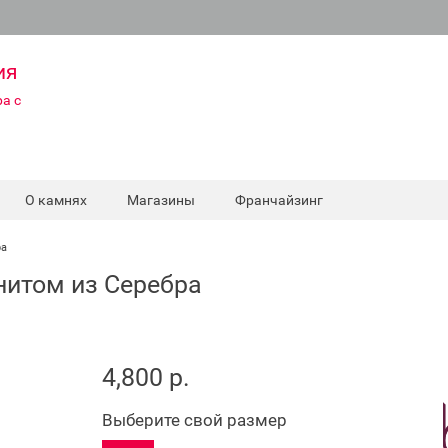
ия
а с
О камнях
Магазины
Франчайзинг
ра
нитом из Серебра
4,800 р.
Выберите свой размер