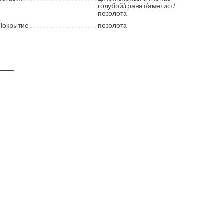
голубой/гранат/аметист/
позолота
Покрытие
позолота