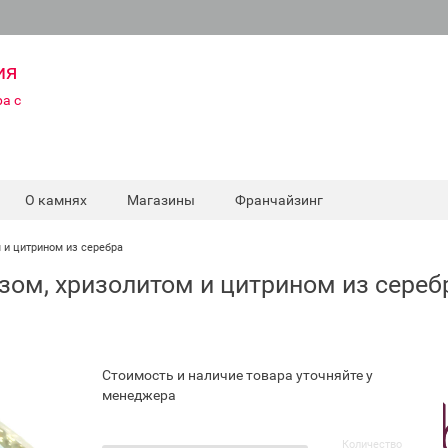
ия
а с
О камнях
Магазины
Франчайзинг
м и цитрином из серебра
азом, хризолитом и цитрином из сереб
Стоимость и наличие товара уточняйте у
менеджера
Количество