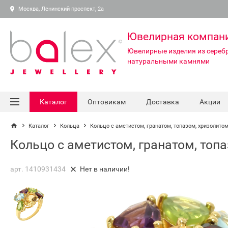
Москва, Ленинский проспект, 2а
Ювелирная компан
Ювелирные изделия из серебр
натуральными камнями
Каталог
Оптовикам
Доставка
Акции
Каталог
Кольца
Кольцо с аметистом, гранатом, топазом, хризолито
Кольцо с аметистом, гранатом, топ
арт. 1410931434
Нет в наличии!