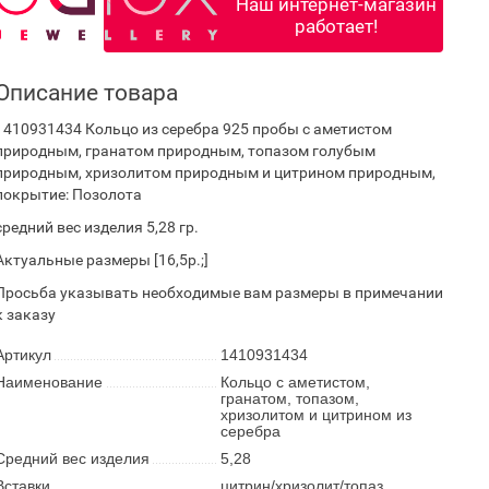
Наш интернет-магазин
работает!
Описание товара
1410931434 Кольцо из серебра 925 пробы с аметистом
природным, гранатом природным, топазом голубым
природным, хризолитом природным и цитрином природным,
покрытие: Позолота
средний вес изделия 5,28 гр.
Актуальные размеры [16,5р.;]
Просьба указывать необходимые вам размеры в примечании
к заказу
Артикул
1410931434
Наименование
Кольцо с аметистом,
гранатом, топазом,
хризолитом и цитрином из
серебра
Средний вес изделия
5,28
Вставки
цитрин/хризолит/топаз