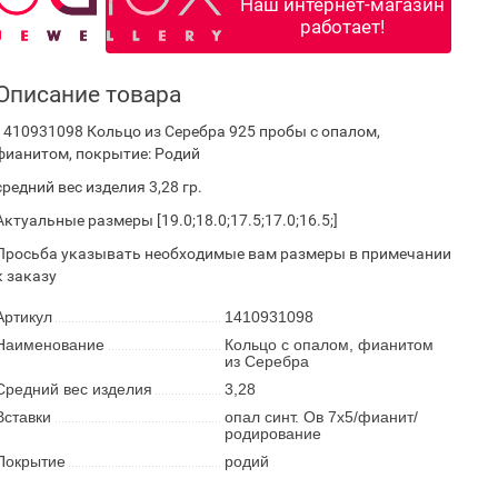
Наш интернет-магазин
работает!
Описание товара
1410931098 Кольцо из Серебра 925 пробы с опалом,
фианитом, покрытие: Родий
средний вес изделия 3,28 гр.
Актуальные размеры [19.0;18.0;17.5;17.0;16.5;]
Просьба указывать необходимые вам размеры в примечании
к заказу
Артикул
1410931098
Наименование
Кольцо с опалом, фианитом
из Серебра
Средний вес изделия
3,28
Вставки
опал синт. Ов 7х5/фианит/
родирование
Покрытие
родий