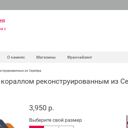
ия
а с
О камнях
Магазины
Франчайзинг
нструированным из Серебра
 кораллом реконструированным из С
3,950 р.
Выберите свой размер