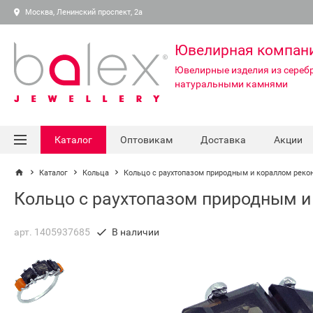
Москва, Ленинский проспект, 2а
Ювелирная компан
Ювелирные изделия из серебр
натуральными камнями
Каталог
Оптовикам
Доставка
Акции
Каталог
Кольца
Кольцо с раухтопазом природным и кораллом реко
Кольцо с раухтопазом природным и
арт. 1405937685
В наличии