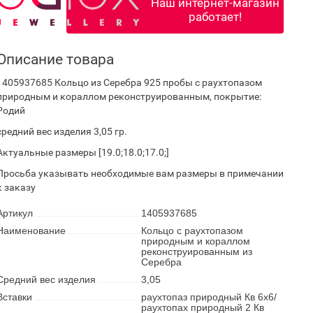
Наш интернет-магазин
работает!
Описание товара
1405937685 Кольцо из Серебра 925 пробы с раухтопазом
природным и кораллом реконструированным, покрытие:
Родий
средний вес изделия 3,05 гр.
Актуальные размеры [19.0;18.0;17.0;]
Просьба указывать необходимые вам размеры в примечании
к заказу
Артикул
1405937685
Наименование
Кольцо с раухтопазом
природным и кораллом
реконструированным из
Серебра
Средний вес изделия
3,05
Вставки
раухтопаз природный Кв 6х6/
раухтопах природный 2 Кв