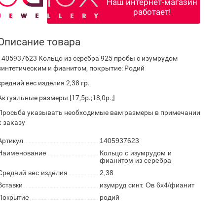
Наш интернет-магазин
работает!
Описание товара
1405937623 Кольцо из серебра 925 пробы с изумрудом
синтетическим и фианитом, покрытие: Родий
средний вес изделия 2,38 гр.
Актуальные размеры [17,5р.;18,0р.;]
Просьба указывать необходимые вам размеры в примечании
к заказу
Артикул
1405937623
Наименование
Кольцо с изумрудом и
фианитом из серебра
Средний вес изделия
2,38
Вставки
изумруд синт. Ов 6х4/фианит
Покрытие
родий