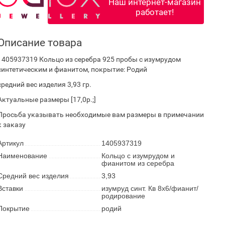
Наш интернет-магазин
работает!
Описание товара
1405937319 Кольцо из серебра 925 пробы с изумрудом
синтетическим и фианитом, покрытие: Родий
средний вес изделия 3,93 гр.
Актуальные размеры [17,0р.;]
Просьба указывать необходимые вам размеры в примечании
к заказу
Артикул
1405937319
Наименование
Кольцо с изумрудом и
фианитом из серебра
Средний вес изделия
3,93
Вставки
изумруд синт. Кв 8х6/фианит/
родирование
Покрытие
родий