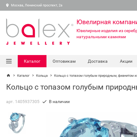
Москва, Ленинский проспект, 2а
Ювелирная компан
Ювелирные изделия из серебр
натуральными камнями
Каталог
Оптовикам
Доставка
Акции
Каталог
Кольца
Кольцо с топазом голубым природным, фианитом и
Кольцо с топазом голубым природн
арт. 1405937305
В наличии