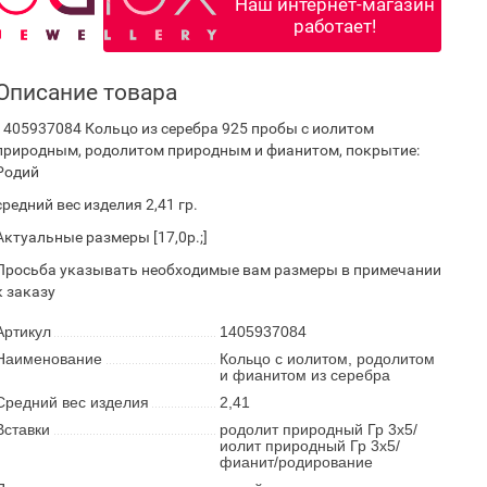
Наш интернет-магазин
работает!
Описание товара
1405937084 Кольцо из серебра 925 пробы с иолитом
природным, родолитом природным и фианитом, покрытие:
Родий
средний вес изделия 2,41 гр.
Актуальные размеры [17,0р.;]
Просьба указывать необходимые вам размеры в примечании
к заказу
Артикул
1405937084
Наименование
Кольцо с иолитом, родолитом
и фианитом из серебра
Средний вес изделия
2,41
Вставки
родолит природный Гр 3х5/
иолит природный Гр 3х5/
фианит/родирование