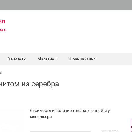
ия
а с
О камнях
Магазины
Франчайзинг
ра
нитом из серебра
Стоимость и наличие товара уточняйте у
менеджера
Количество