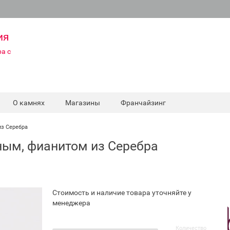
ия
а с
О камнях
Магазины
Франчайзинг
из Серебра
ным, фианитом из Серебра
Стоимость и наличие товара уточняйте у
менеджера
Количество