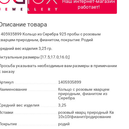
Наш интернет-магазин
работает!
Описание товара
1405935899 Кольцо из Серебра 925 пробы с розовым
кварцем природным, фианитом, покрытие: Родий
средний вес изделия 3,25 гр.
Актуальные размеры [17.5;17.0;16.0;]
Просьба указывать необходимые вам размеры в примечании
к заказу
Артикул
1405935899
Наименование
Кольцо с розовым кварцем
природным, фианитом из
Серебра
Средний вес изделия
3,25
Вставки
розовый кварц природный Кв
10х10/фианит/родирование
Покрытие
родий