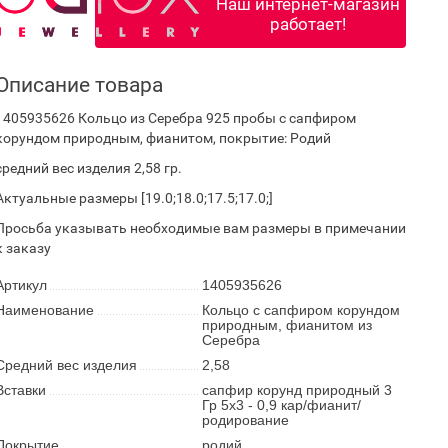
Наш интернет-магазин
работает!
Описание товара
1405935626 Кольцо из Серебра 925 пробы с сапфиром
корундом природным, фианитом, покрытие: Родий
средний вес изделия 2,58 гр.
Актуальные размеры [19.0;18.0;17.5;17.0;]
Просьба указывать необходимые вам размеры в примечании
к заказу
Артикул
1405935626
Наименование
Кольцо с сапфиром корундом
природным, фианитом из
Серебра
Средний вес изделия
2,58
Вставки
сапфир корунд природный 3
Гр 5х3 - 0,9 кар/фианит/
родирование
Покрытие
родий