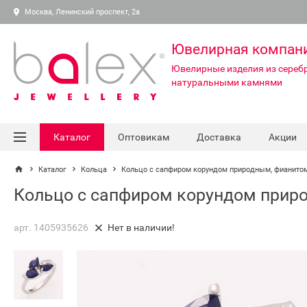
Москва, Ленинский проспект, 2а
Ювелирная компан
Ювелирные изделия из серебр
натуральными камнями
Каталог
Оптовикам
Доставка
Акции
Каталог
Кольца
Кольцо с сапфиром корундом природным, фианитом
Кольцо с сапфиром корундом приро
арт. 1405935626
Нет в наличии!