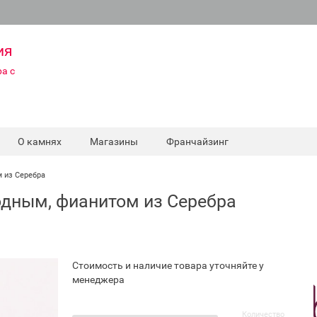
ия
а с
О камнях
Магазины
Франчайзинг
 из Серебра
дным, фианитом из Серебра
Стоимость и наличие товара уточняйте у
менеджера
Количество