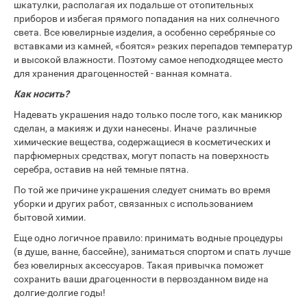
шкатулки, располагая их подальше от отопительных
приборов и избегая прямого попадания на них солнечного
света. Все ювелирные изделия, а особенно серебряные со
вставками из камней, «боятся» резких перепадов температур
и высокой влажности. Поэтому самое неподходящее место
для хранения драгоценностей - ванная комната.
Как носить?
Надевать украшения надо только после того, как маникюр
сделан, а макияж и духи нанесены. Иначе различные
химические вещества, содержащиеся в косметических и
парфюмерных средствах, могут попасть на поверхность
серебра, оставив на ней темные пятна.
По той же причине украшения следует снимать во время
уборки и других работ, связанных с использованием
бытовой химии.
Еще одно логичное правило: принимать водные процедуры
(в душе, ванне, бассейне), заниматься спортом и спать лучше
без ювелирных аксессуаров. Такая привычка поможет
сохранить ваши драгоценности в первозданном виде на
долгие-долгие годы!