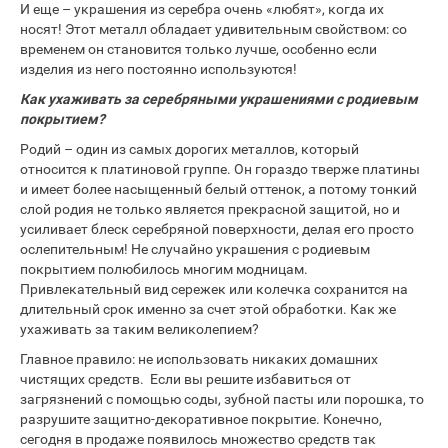
И еще – украшения из серебра очень «любят», когда их
носят! Этот металл обладает удивительным свойством: со
временем он становится только лучше, особенно если
изделия из него постоянно используются!
Как ухаживать за серебряными украшениями с родиевым
покрытием?
Родий – один из самых дорогих металлов, который
относится к платиновой группе. Он гораздо тверже платины
и имеет более насыщенный белый оттенок, а потому тонкий
слой родия не только является прекрасной защитой, но и
усиливает блеск серебряной поверхности, делая его просто
ослепительным! Не случайно украшения с родиевым
покрытием полюбилось многим модницам.
Привлекательный вид сережек или колечка сохранится на
длительный срок именно за счет этой обработки. Как же
ухаживать за таким великолепием?
Главное правило: не использовать никаких домашних
чистящих средств. Если вы решите избавиться от
загрязнений с помощью соды, зубной пасты или порошка, то
разрушите защитно-декоративное покрытие. Конечно,
сегодня в продаже появилось множество средств так